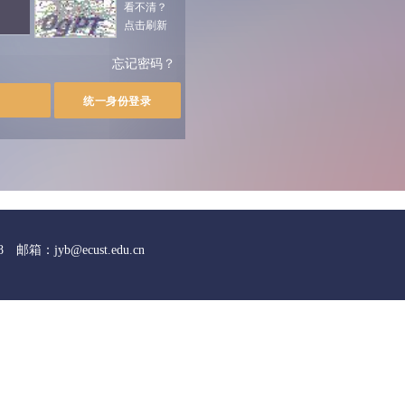
看不清？
点击刷新
我
忘记密码？
箱：jyb@ecust.edu.cn