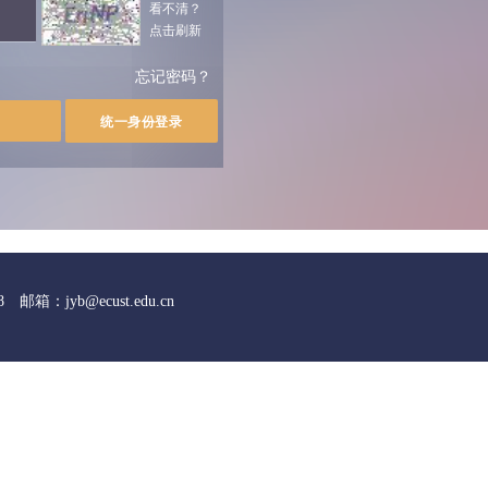
看不清？
点击刷新
我
忘记密码？
箱：jyb@ecust.edu.cn