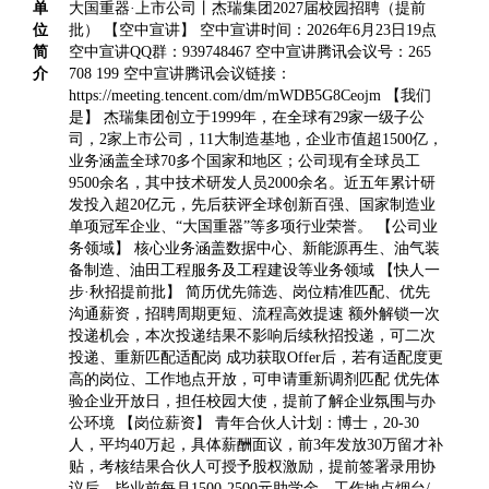
单
大国重器·上市公司丨杰瑞集团2027届校园招聘（提前
位
批） 【空中宣讲】 空中宣讲时间：2026年6月23日19点
简
空中宣讲QQ群：939748467 空中宣讲腾讯会议号：265
介
708 199 空中宣讲腾讯会议链接：
https://meeting.tencent.com/dm/mWDB5G8Ceojm 【我们
是】 杰瑞集团创立于1999年，在全球有29家一级子公
司，2家上市公司，11大制造基地，企业市值超1500亿，
业务涵盖全球70多个国家和地区；公司现有全球员工
9500余名，其中技术研发人员2000余名。近五年累计研
发投入超20亿元，先后获评全球创新百强、国家制造业
单项冠军企业、“大国重器”等多项行业荣誉。 【公司业
务领域】 核心业务涵盖数据中心、新能源再生、油气装
备制造、油田工程服务及工程建设等业务领域 【快人一
步·秋招提前批】 简历优先筛选、岗位精准匹配、优先
沟通薪资，招聘周期更短、流程高效提速 额外解锁一次
投递机会，本次投递结果不影响后续秋招投递，可二次
投递、重新匹配适配岗 成功获取Offer后，若有适配度更
高的岗位、工作地点开放，可申请重新调剂匹配 优先体
验企业开放日，担任校园大使，提前了解企业氛围与办
公环境 【岗位薪资】 青年合伙人计划：博士，20-30
人，平均40万起，具体薪酬面议，前3年发放30万留才补
贴，考核结果合伙人可授予股权激励，提前签署录用协
议后，毕业前每月1500-2500元助学金，工作地点烟台/