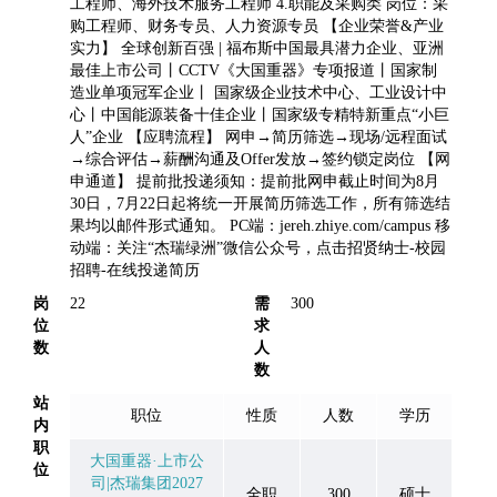
工程师、海外技术服务工程师 4.职能及采购类 岗位：采
购工程师、财务专员、人力资源专员 【企业荣誉&产业
实力】 全球创新百强 | 福布斯中国最具潜力企业、亚洲
最佳上市公司丨CCTV《大国重器》专项报道丨国家制
造业单项冠军企业丨 国家级企业技术中心、工业设计中
心丨中国能源装备十佳企业丨国家级专精特新重点“小巨
人”企业 【应聘流程】 网申→简历筛选→现场/远程面试
→综合评估→薪酬沟通及Offer发放→签约锁定岗位 【网
申通道】 提前批投递须知：提前批网申截止时间为8月
30日，7月22日起将统一开展简历筛选工作，所有筛选结
果均以邮件形式通知。 PC端：jereh.zhiye.com/campus 移
动端：关注“杰瑞绿洲”微信公众号，点击招贤纳士-校园
招聘-在线投递简历
岗
22
需
300
位
求
数
人
数
站
职位
性质
人数
学历
内
职
大国重器·上市公
位
司|杰瑞集团2027
全职
300
硕士