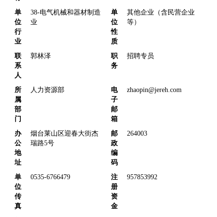
单
38-电气机械和器材制造
单
其他企业（含民营企业
位
业
位
等）
行
性
业
质
联
郭林泽
职
招聘专员
系
务
人
所
人力资源部
电
zhaopin@jereh.com
属
子
部
邮
门
箱
办
烟台莱山区迎春大街杰
邮
264003
公
瑞路5号
政
地
编
址
码
单
0535-6766479
注
957853992
位
册
传
资
真
金