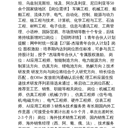
坦、乌兹别克斯坦、埃及、阿尔及利亚、尼日利亚等50
余个国家级地区 【岗位需求】 车辆工程、机械工程、船
舶工程、流体力学、电气、自动化、控制、能源与动力
工程、核工程与技术、计算机、化学工程与工艺、石油
工程、材料工程、电子信息、信息与通讯工程、工商管
理、小语种、国际贸易、市场营销等数十个专业，后续
将持续新增对口岗位； 【招聘详情】 1.青年合伙人计划
提醒：网申时统一投递【27届-杰瑞青年合伙人计划】岗
位 股权激励：培养期内达到岗位胜任标准，可参与员工
持股计划，授予 “杰瑞青年合伙人” 专属股权激励。 岗
位：AI应用工程师、智能制造方向、电力能源方向、控
制算法方向、仿真方向、锂电池方向、热解方向 2.技术
研发类 研发方向与岗位将结合个人研究方向、特长综合
匹配，在Offer 发放前沟通确认后分配 理工科应届生投
递技术研发序列若筛选未通过，将启动二次岗位匹配，
推荐至工艺、销售、职能等相关岗位。 岗位：机械工程
师、仿真工程师（机械/力学）、仿真工程师（信号/电
机/电磁方向）、电气工程师、硬件工程师、仪表工程
师、AI应用工程师 3.销售&技术服务类 有长期国内外工
作意愿（可接受全年累计出差 6-9 个月，单次出差时长
2-3 个月） 岗位：海外技术销售工程师、国内销售工程
师、海外销售经理（西、阿、葡、俄、法）、技术服务