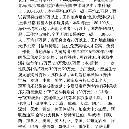
青岛/深圳/成都/北京/迪拜/美国 技术研发类：本科/硕
士，100-150人，本科平均19万起，硕士平均25万起，面
试表现突出者38万以上，工作地点烟台/北京/天津/深圳/
上海/成都 销售＆技术服务类：本科/硕士，80-100人，
海外平均30万起，表现突出者40万以上，国内平均20万
起，工作地点海外/全国 职能＆采购类：硕士，30-50
人，平均17万起，表现突出者20万以上，工作地点烟台/
天津/北京 【福利待遇】 提供免费高端人才公寓、免费
工作餐、通勤班车；为司龄满5年/10年/15年/20年/25年
的员工颁发足金金牌； 政府补贴：可连续3-5年领取生
活补贴每年1.2万元/2.4万元/3.6万元（本/硕/博）；一次
性购房补贴5万元/10万元/20万元。 员工激励：应届生专
属无息购房贷款，股权激励，金钥匙轿车激励（奔驰、
宝马、奥迪、小鹏、尚界，轿车所有权归员工个人）；
冠军俱乐部足金戒指激励；专属研发序列/销售序列/采购
序列项目激励；CEO团队特别奖（50万元）；“杰瑞
号”游艇激励、杰瑞年度人物等40多项激励工具。 【工
作地点】 研发中心：北京、成都、天津、烟台、上海、
深圳、天水、青岛、美国休斯敦、加拿大卡尔加里、阿
联酋迪拜 全球分支机构：沙特阿拉伯、科威特、阿联
酋、加拿大、美国、澳大利亚、泰国、印度尼西亚、阿
根廷、巴西、墨西哥、哥伦比亚、俄罗斯、哈萨克斯